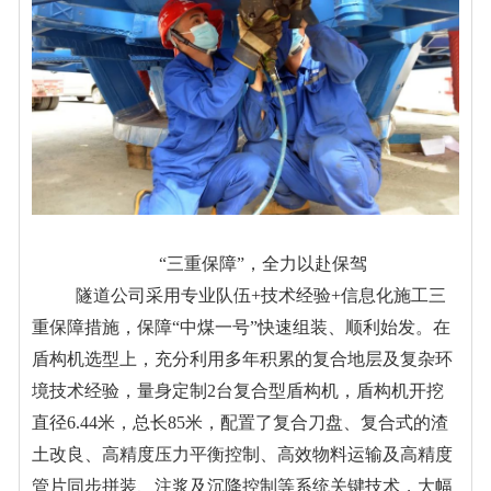
“三重保障”，全力以赴保驾
隧道公司采用专业队伍
+
技术经验
+
信息化施工三
重保障
措施
，
保障
“
中煤一号
”
快速组装、顺利始发。在
盾构机选型上，充分利用多年积累的复合地层及复杂环
境技术经验，量身定制
2
台复合型盾构机，盾构机开挖
直径
6.44
米，总长
85
米，配置了复合刀盘、复合式的渣
土改良、高精度压力平衡控制、高效物料运输及高精度
管片同步拼装、注浆及沉降控制等系统关键技术，大幅