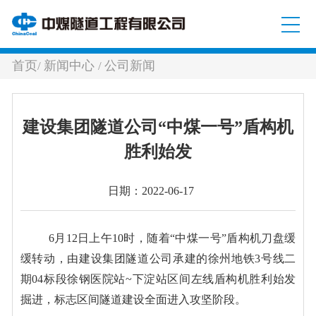
首页
新闻中心
公司新闻
/
/
建设集团隧道公司“中煤一号”盾构机
胜利始发
日期：2022-06-17
6
月
1
2
日
上午
10
时
，随着
“
中煤一号
”
盾构机刀盘
缓
缓
转动，由
建设集团隧道公司
承建的
徐州地铁
3
号线二
期
04
标段
徐钢医院站
~
下淀站区间左线
盾构机胜利始发
掘进，标志
区间隧道
建设全面进入攻坚阶段。