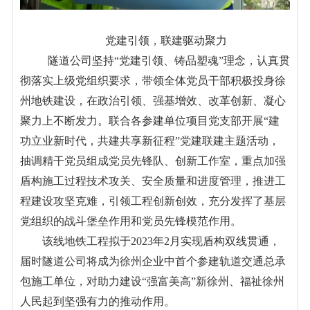
党建引领，联建驱动聚力
隧道公司
坚持
“
党建引领、铸品塑魂
”
理念，认真贯
彻落实上级党组织要求，带领全体党员干部积极投身徐
州地铁建设，在政治引领、强基增效、改革创新、凝心
聚力上不断发力。联合各参建单位项目党支部开展
“
建
功立业新时代，共建共享新征程
”
党建联建主题活动，
抽调精干党员组成党员先锋队、创新工作室，重点
加强
盾构施工过程技术攻关、安全质量和进度
管理
，推进工
程建设攻坚克难，引领工程创新创效，充分发挥了基层
党组织的战斗堡垒作用和党员先锋模范作用
。
该线地铁
工程
拟
于
2023
年
2
月实现盾构双线贯通，
届时隧道公司
将成为
徐州企业中首个参建轨道交通总承
包施工单位，对助力建设
“
强富美高
”
新徐州、福祉徐州
人民起到坚强有力的推动作用。