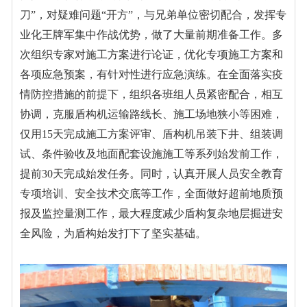
刀
”
，对疑难问题
“
开方
”
，与兄弟单位密切配合，发挥
专
业化王牌军
集中作战优势，
做了
大量前期准备工作。多
次组织专家对施工方案进行论证，优化专项施工方案和
各项应急预案，有针对性进行应急演练。在全面落实疫
情防控措施的前提下，
组织
各班组人员紧密配合，相互
协调，克服盾构机运输路线长、施工场地狭小等困难，
仅用
15
天
完成施工方案评审、盾构机吊装下井、组装调
试、条件验收及地面配套设施施工等系列始发前工作，
提前
30
天完成始发任务。同时，
认真开展人员安全教育
专项培训、安全技术交底等工作，全面做好超前地质预
报及监控量测工作，最大程度减少盾构复杂地层掘进安
全风险，为盾构始发打下了坚实基础。