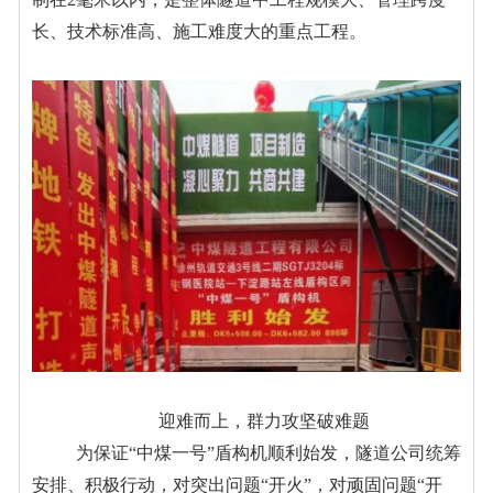
长、技术标准高、施工难度大
的重点工程
。
迎难而上，群力攻坚破难题
为保证
“
中煤一号
”
盾构机顺利始发，
隧道公司
统筹
安排、积极行动，对突出问题
“
开火
”
，对顽固问题
“
开