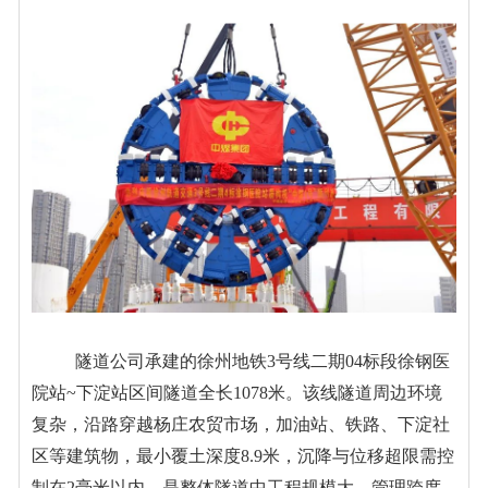
隧道公司承建的徐
州地铁
3
号线二期
04
标段徐钢医
院站
~
下淀站区间
隧道
全长
1078
米
。
该线
隧道周边环境
复杂，沿路穿越杨庄农贸市场，加油站、铁路、下淀社
区等建筑物，最小
覆土深度
8.
9
米，沉降与位移超限需控
制在
2
毫米以内，
是整体隧道中
工程规模大、管理跨度