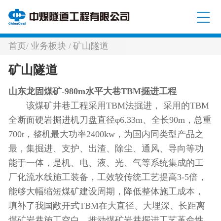
首页
业务板块
矿山隧道
/
/
矿山隧道
山东龙固煤矿-980m水平大巷TBM掘进工程
该煤矿井巷工程采用TBM法掘进， 采用的TBM
全断面硬岩掘进机刀盘直径φ6.33m、全长90m，总重
700t，整机最大功率2400kw，为国内同类型产品之
最，集掘进、支护、出渣、除尘、通风、导向等功
能于一体，是机、电、液、光、气等系统集成的工
厂化流水线施工装备，工效较传统工艺提高3-5倍，
能够大幅缩短煤矿建设周期，降低整体施工成本，
填补了我国敞开式TBM在大直径、大埋深、长距离
煤矿岩巷施工空白，推动煤矿岩巷掘进工艺革命性